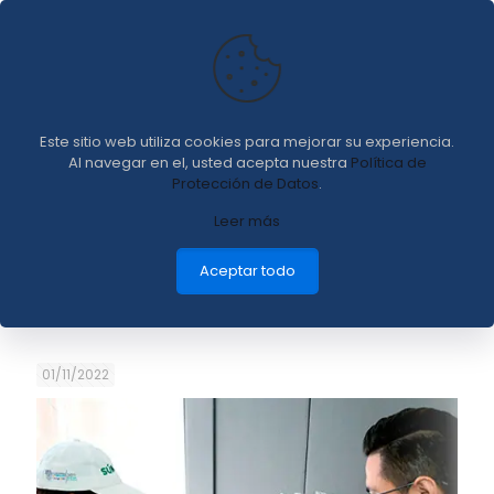
Noticias &
novedades
Este sitio web utiliza cookies para mejorar su experiencia.
Al navegar en el, usted acepta nuestra
Política de
Protección de Datos
.
Leer más
Aceptar todo
Categorías
Etiquetas
Autores
Mostrar todo
01/11/2022