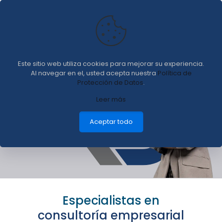
Este sitio web utiliza cookies para mejorar su experiencia.
Al navegar en el, usted acepta nuestra
Política de
Protección de Datos
.
Servicios contables &
Leer más
Asesoría administrativa
Aceptar todo
Especialistas en
consultoría empresarial