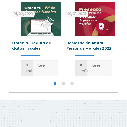
01/02/2023
01/01/2023
01
Obtén tu Cédula de
Declaración Anual
Dec
a?
datos fiscales
Personas Morales 2022
Per
Leer
Leer
más
más